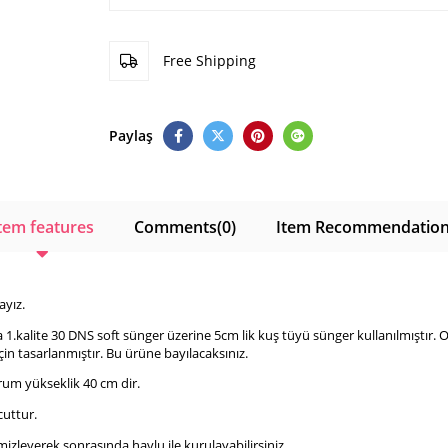
Free Shipping
Paylaş
tem features
Comments
(0)
Item Recommendatio
ayız.
.kalite 30 DNS soft sünger üzerine 5cm lik kuş tüyü sünger kullanılmıştır. 
çin tasarlanmıştır. Bu ürüne bayılacaksınız.
urum yükseklik 40 cm dir.
uttur.
emizleyerek sonrasında havlu ile kurulayabilirsiniz.