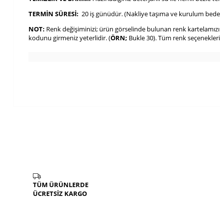
TERMİN SÜRESİ:
20 iş günüdür. (Nakliye taşıma ve kurulum bedeli
NOT:
Renk değişiminizi; ürün görselinde bulunan renk kartelamızın k
kodunu girmeniz yeterlidir. (
ÖRN;
Bukle 30). Tüm renk seçenekle
TÜM ÜRÜNLERDE
ÜCRETSİZ KARGO