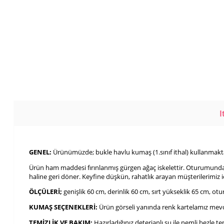
I
GENEL:
Ürünümüzde; bukle havlu kumaş (1.sınıf ithal) kullanmakt
Ürün ham maddesi fırınlanmış gürgen ağaç iskelettir. Oturumunda 1
haline geri döner. Keyfine düşkün, rahatlık arayan müşterilerimiz i
ÖLÇÜLERİ;
genişlik 60 cm, derinlik 60 cm, sırt yükseklik 65 cm, ot
KUMAŞ SEÇENEKLERİ:
Ürün görseli yanında renk kartelamız mevc
TEMİZLİK VE BAKIM:
Hazırladığınız deterjanlı su ile nemli bezle t