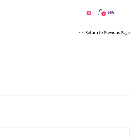
English
0
0
< < Return to Previous Page