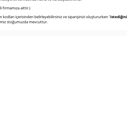
 firmamıza aittir.)
odları içerisinden belirleyebilirsiniz ve siparişinizi oluştururken "
istediğin
rimiz stoğumuzda mevcuttur.