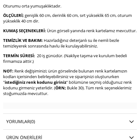
Oturumu orta yumuşaklıktadır.
ÖLÇÜLERİ;
genişlik 60 cm, derinlik 60 cm, sırt yükseklik 65 cm, oturum
yükseklik 40 cm dir.
KUMAŞ SEÇENEKLERİ:
Ürün görseli yanında renk kartelamız mevcuttur.
TEMİZLİK VE BAKIM:
Hazırladığınız deterjanlı su ile nemli bezle
temizleyerek sonrasında havlu ile kurulayabilirsiniz.
TERMİN SÜRESİ:
20 iş günüdür. (Nakliye taşıma ve kurulum bedeli
firmamıza aittir.)
NOT:
Renk değişiminizi; ürün görselinde bulunan renk kartelamızın
kodları içerisinden belirleyebilirsiniz ve siparişinizi oluştururken
"
istediğiniz renk kodunu giriniz
" bölümüne seçmiş olduğunuz renk
kodunu girmeniz yeterlidir. (
ÖRN;
Bukle 30). Tüm renk seçeneklerimiz
stoğumuzda mevcuttur.
YORUMLAR
(0)
ÜRÜN ÖNERILERI