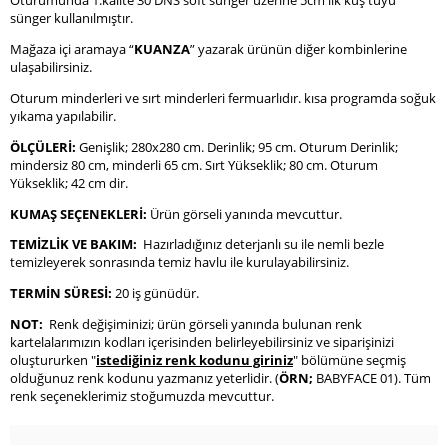
Oturumunda 1.kalite 30 DNS soft sünger üzerine 5cm lik kuş tüyü
sünger kullanılmıştır.
Mağaza içi aramaya “
KUANZA
” yazarak ürünün diğer kombinlerine
ulaşabilirsiniz.
Oturum minderleri ve sırt minderleri fermuarlıdır. kısa programda soğuk
yıkama yapılabilir.
ÖLÇÜLERİ:
Genişlik; 280x280 cm. Derinlik; 95 cm. Oturum Derinlik;
mindersiz 80 cm, minderli 65 cm. Sırt Yükseklik; 80 cm. Oturum
Yükseklik; 42 cm dir.
KUMAŞ SEÇENEKLERİ:
Ürün görseli yanında mevcuttur.
TEMİZLİK VE BAKIM:
Hazırladığınız deterjanlı su ile nemli bezle
temizleyerek sonrasında temiz havlu ile kurulayabilirsiniz.
TERMİN SÜRESİ:
20 iş günüdür.
NOT:
Renk değişiminizi; ürün görseli yanında bulunan renk
kartelalarımızın kodları içerisinden belirleyebilirsiniz ve siparişinizi
oluştururken "
istediğiniz renk kodunu giriniz
" bölümüne seçmiş
olduğunuz renk kodunu yazmanız yeterlidir. (
ÖRN;
BABYFACE 01). Tüm
renk seçeneklerimiz stoğumuzda mevcuttur.